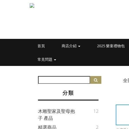
首頁
商店介紹
2025 樂童禮物包
常見問題
全
分類
木雕聖家及聖母抱
12
子 產品
精選商品
2