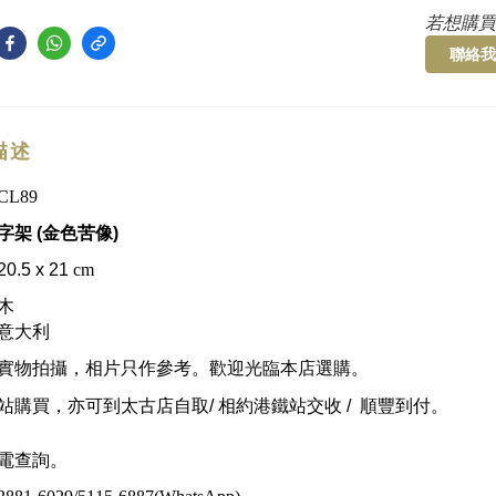
若想購買
聯絡我
描述
CL89
字架 (金色苦像)
.5 x 21
cm
木
意大利
實物拍攝，
相片只作參考。
歡迎光臨本店選購。
站購買，亦可到太古店自取/ 相約
港鐵站交收 / 順豐到付。
電查詢。