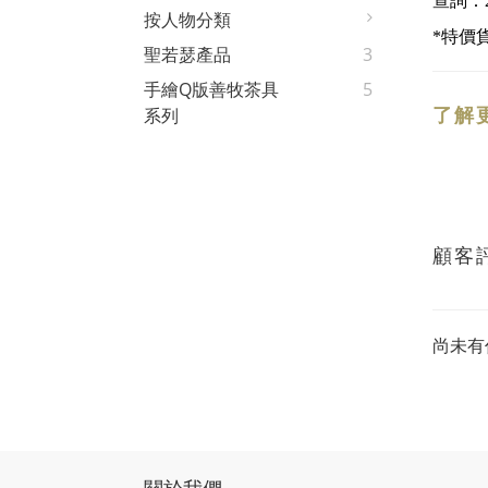
查詢：
按人物分類
*
特價
聖若瑟產品
3
手繪Q版善牧茶具
5
了解
系列
顧客
尚未有