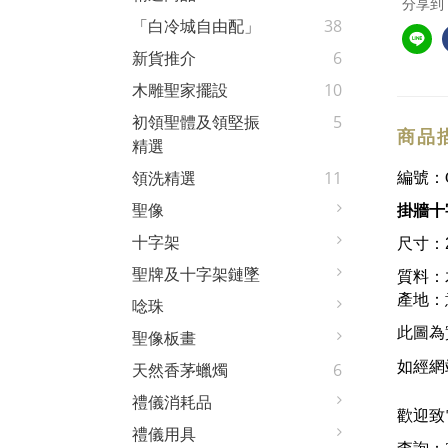
分享到
「白冷城自由配」
38
新貨推介
6
木雕聖家擺設
10
初領聖體及領堅振
5
商品
精選
領洗精選
11
編號：
聖像
掛牆十
十字架
尺寸：20
聖牌及十字架鏈墜
質料：
產地：
唸珠
此圖為
聖像板畫
如經網
天然香茅蠟燭
6
禮儀消耗品
歡迎致
禮儀用具