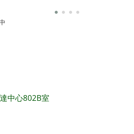
新中
東達中心802B室