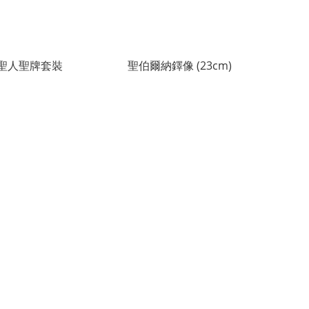
聖人聖牌套裝
聖伯爾納鐸像 (23cm)