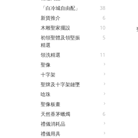
「白冷城自由配」
38
新貨推介
6
木雕聖家擺設
10
初領聖體及領堅振
5
精選
領洗精選
11
聖像
十字架
聖牌及十字架鏈墜
唸珠
聖像板畫
天然香茅蠟燭
6
禮儀消耗品
禮儀用具