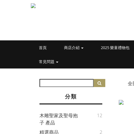
首頁
商店介紹
2025 樂童禮物包
常見問題
全
分類
木雕聖家及聖母抱
12
子 產品
精選商品
2