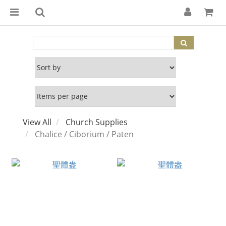
View All
Church Supplies
Chalice / Ciborium / Paten