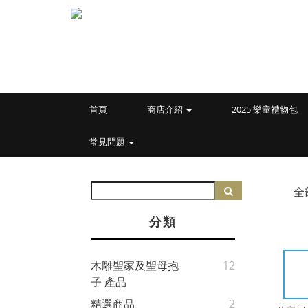
首頁
商店介紹
2025 樂童禮物包
常見問題
全
分類
木雕聖家及聖母抱
12
子 產品
精選商品
2