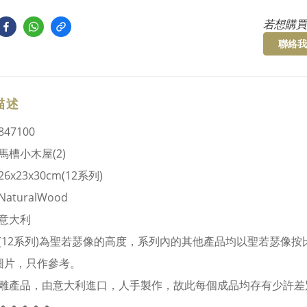
若想購買
聯絡我
描述
47100
馬槽小木屋(2)
6x23x30cm(12系列)
aturalWood
意大利
(12系列)為聖若瑟像的高度，系列內的其他產品均以聖若瑟像按
圖片，只作參考。
雕產品，由意大利進口，人手製作，故此每個成品均存有少許差