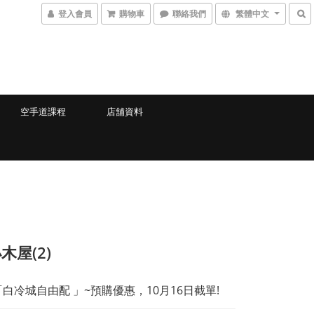
登入會員
購物車
聯絡我們
繁體中文
空手道課程
店舖資料
木屋(2)
年「白冷城自由配 」~預購優惠，10月16日截單!