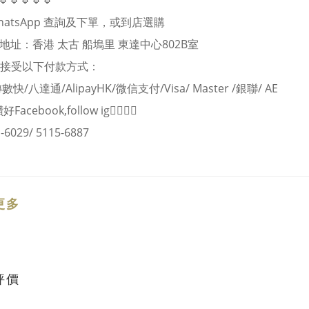
🔹🔹🔹🔹🔹
hatsApp 查詢及下單，或到店選購
市地址：香港 太古 船塢里 東達中心802B室
店舖接受以下付款方式：
快/八達通/AlipayHK/微信支付/Visa/ Master /銀聯/ AE
讚好Facebook,follow ig👍🏻👍🏻
-6029/ 5115-6887
更多
評價