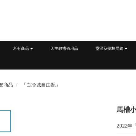
所有商品
天主教禮儀用品
堂區及學校展銷
部商品
「白冷城自由配」
馬槽小
2022