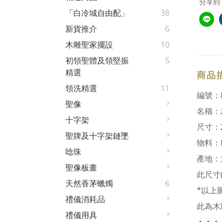
分享到
「白冷城自由配」
38
新貨推介
6
木雕聖家擺設
10
初領聖體及領堅振
5
精選
商品
領洗精選
11
編號：8
聖像
名稱：
十字架
尺寸：2
聖牌及十字架鏈墜
物料：N
唸珠
產地：
聖像板畫
此尺寸
天然香茅蠟燭
6
*以上
禮儀消耗品
此為木
禮儀用具