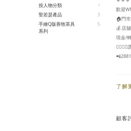
🔹🔹🔹
按人物分類
歡迎W
聖若瑟產品
3
🏠門
手繪Q版善牧茶具
5
💰 
系列
現金/轉數
👍🏻👍
📲2881
了解
顧客